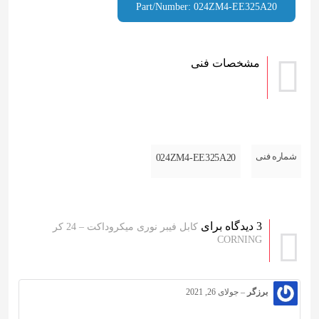
Part/Number: 024ZM4-EE325A20
مشخصات فنی
شماره فنی
024ZM4-EE325A20
3 دیدگاه برای
کابل فیبر نوری میکروداکت – 24 کر
CORNING
برزگر
–
جولای 26, 2021