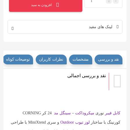
افزودن به سبد
لینک های مفید
نقد و بررسی
مشخصات
نظرات کاربران
توضیحات کوتاه
نقد و بررسی اجمالی
کابل فیبر
نوری
میکروداکت
–
سینگل مد
24 کر CORNING
کورنینگ با ساختار
لوز تیوب
Outdoor
و سری MiniXtend با طراحی