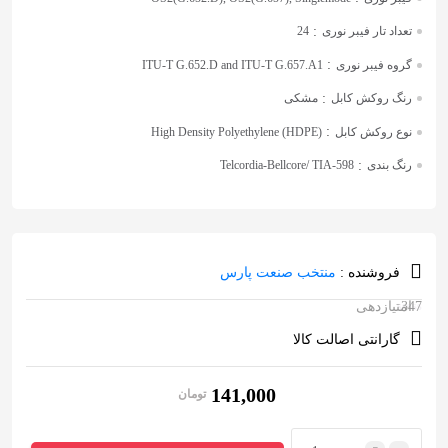
:
تعداد تار فیبر نوری
24
:
گروه فیبر نوری
ITU-T G.652.D and ITU-T G.657.A1
:
رنگ روکش کابل
مشکی
:
نوع روکش کابل
High Density Polyethylene (HDPE)
:
رنگ بندی
Telcordia-Bellcore/ TIA-598
فروشنده :
منتخب صنعت پارس
347
امتیازدهی
4.97
از 5 در
امتیازدهی
گارانتی اصالت کالا
مشتری
141,000
تومان
تعداد