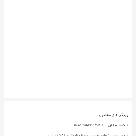
:
شماره فنی
024ZM4-EE325A20
:
فیبر نوری
OS2(G.652.D), OS2(G.657), Singlemode