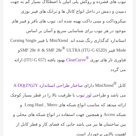
تیوب های فشرده و روکش پلی اتیلن با اصطکاک بسیار کم به جهت
دمیدن و دمش در داخل انواع کانال ها و ترانک های فیبر نوری
میکروداکت و مینی داکت بهینه شده اند، تیوب های بافر و فیبر های
موجود در هر تیوب برای شناسایی سریع و آسان بر اساس
استاندارد کدگذاری رنگ شده اند. MiniXtend با فیبر Corning Single
®
Mode فیبر SMF 28e ® & SMF 28e
ULTRA (ITU-G 652D)و
®
فناوری تار های نوری
ClearCurve
بهبود یافته (ITU-G 657) ارائه
می گردد.
®
کابل
MiniXtend دارای
ساختار طراحی استاندارد A-DQ(ZN)2Y
می باشد و طراحی
لوز تیوب
با ظرفیت بالا را در قطر بسیار کوچک
ارائه میدهد که مناسب انواع شبکه های Long-Haul ‌‌, Metro و
شبکه Access و همچنین جهت استفاده در انواع شبکه های محلی و
بین ساختمان ها نیز می باشد جایی که فضای کار و قطر کابل از
اهمیت بالایی برخوردار است.