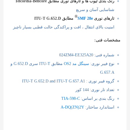
رنگ بندی تیوب ها و تارهای نوری مطابق Telcordia-Bellcore
شناسایی آسان و سریع
®
تارهای نوری
SMF 28e
مطابق ITU-T G.652.D
امنیت بالای انتقال ، افت و پراکندگی حالت قطبی بسیار ناچیز
مشخصات فنی:
شماره فنی: 024ZM4-EE325A20
نوع فیبر نوری:
سینگل مد OS2
مطابق ITU-T سری G.652.D و
G.657.A
گروه فیبر نوری : ITU-T G.652.D and ITU-T G.657.A1
تعداد تار نوری: 144 کور
رنگ بندی بر اساس:
TIA-598-C
استاندارد ساختار:
A-DQ(ZN)2Y