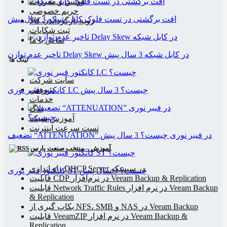
قوانین و مقررات
حریم خصوصی
افت برگشتی در تست فلوک کابل شبکه
3 سال پیش
رویه بازگرداندن کالا
ثبت شکایات
تماس با ما
تاخیر عدم توازن Delay Skew در کابل شبکه
3 سال پیش
لینک ها
سایت شرکت
پژوهش
کانکتور فیبر نوری LC چیست؟
3 سال پیش
خدمات
بلاگ
آموزش شبکه
تست سرعت اینترنت
تضعیف “ATTENUATION” در فیبر نوری چیست؟
3 سال پیش
آموزش – منتخب صنعت پارس
راه اندازی DHCP Server در سیسکو
کانکتور فیبر نوری ST چیست؟
3 سال پیش
قابلیت CDP در نرم‌افزار Veeam Backup & Replication
قابلیت Network Traffic Rules در نرم افزار Veeam Backup
& Replication
بکاپ گیری از NFS، SMB و NAS در Veeam Backup
قابلیت VeeamZIP در نرم افزار Veeam Backup &
Replication