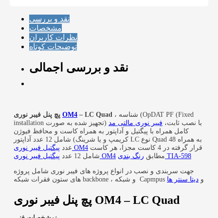
نقد و بررسی
مشخصات
نظرات کاربران
توضیحات کوتاه
نقد و بررسی اجمالی
، شناسه (OpDAT PF (Fixed
– LC Quad
OM4
پچ پنل فیبر نوری
installation با نصب ثابت،
فیبر نوری مالتی مد
(تجهیز شده به صورت
کامل همراه با پیگتیل و آداپتور به همراه کاست و محافظ فیوژن
کریمپ و یا شرینگ)
شامل 12 عدد آداپتور LC نوع Quad به همراه 48
قرار گرفته در 4 کاست مجزا، هر کاست
پیگتیل فیبر نوری OM4
عدد
رنگ بندی TIA-598
مطابق
پیگتیل فیبر نوری OM4
شامل 12 عدد
جهت سربندی و نصب در انواع پروژه های فیبر نوری شامل پروژه
های ستون فقرات شبکه backbone ، و شبکه Capmpus و
دیتا سنتر ها
پچ پنل فیبر نوری OM4 – LC Quad
مشخصات فنی: