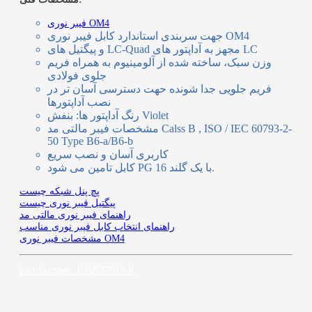
فیبر نوری OM4
جهت سربندی استاندارد کابل فیبر نوری OM4
LC
و پیگتیل های
مجهز به آداپتور های
LC-Quad
وزن سبک، ساخته شده از آلومینیوم به همراه فریم
جلوی فولادی
فریم جلویی جدا شونده حهت دسترسی آسان تر در
نصب آداپتورها
رنگ آداپتور ها: بنفش Violet
Calss B , ISO / IEC 60793-2-
مشخصات فیبر مالتی مد
50 Type B6-a/B6-b
کاربری آسان و نصب سریع
کابل تامین می شود.
با یک گلند
PG 16
پچ پنل شبکه چیست
پیگتیل فیبر نوری چیست
راهنمای فیبر نوری مالتی مد
راهنمای انتخاب کابل فیبر نوری مناسب
مشخصات فیبر نوری OM4
Part/Number: 1502577912-K