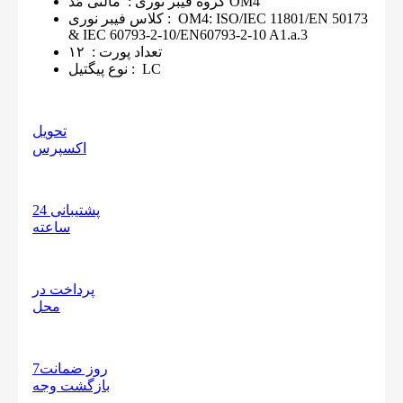
مالتی مُد OM4
گروه فیبر نوری
:
OM4: ISO/IEC 11801/EN 50173
:
کلاس فیبر نوری
& IEC 60793-2-10/EN60793-2-10 A1.a.3
تعداد پورت
:
۱۲
LC
:
نوع پیگتیل
تحویل
اکسپرس
پشتیبانی 24
ساعته
پرداخت در
محل
7روز ضمانت
بازگشت وجه