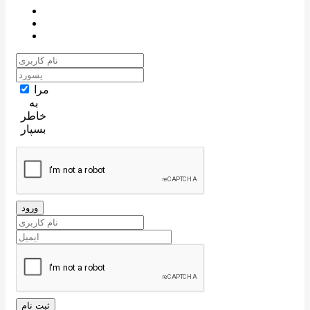
مرا
به
خاطر
بسپار