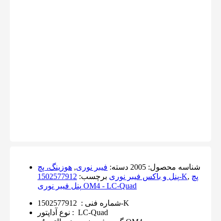
شناسه محصول:
2005
دسته:
فیبر نوری
,
هوزینگ، پچ
پچ
,
1502577912-K
پنل و باکس فیبر نوری
برچسب:
پنل فیبر نوری OM4 - LC-Quad
1502577912-K
شماره فنی
:
LC-Quad
:
نوع آداپتور