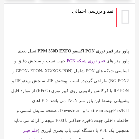
نقد و بررسی اجمالی
پاور متر فیبر نوری PON اکسفو PPM 350D EXFO
نسل بعدی
پاور متر های
فیبر نوری
شبکه PON
جهت تست و سنجش دقیق و
اساسی شبکه های PON شامل (GPON، EPON، XG/XGS-PON و
NG-PON2) طراحی گردیده است. پوشش RF، سنجش ویدئو RF و
RF PON با فرکانس رادیویی روی فیبر نوری (RFoG) از موارد قابل
پشتیبانی توسط این پاور متر NGN می باشد. LEDهای
Pass/Failجهت Upstream و Downstream، صفحه نمایش لمسی و
حافظه داخلی جهت ذخیره حداکثر تا 1000 نتیجه را ارائه می نماید.
همچنین یک VFL یا دستگاه عیب یاب بصری لیزری (
قلم فیبر