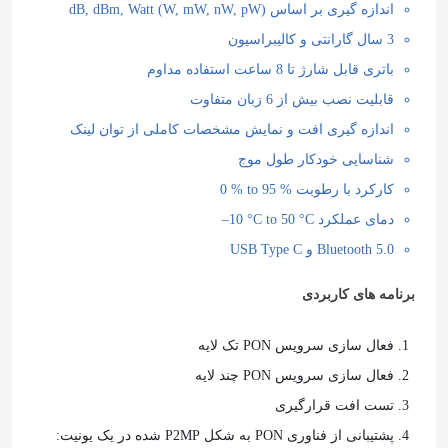
اندازه گیری بر اساس dB, dBm, Watt (W, mW, nW, pW)
3
سال گارانتی و کالیبراسیون
باتری قابل شارژ تا 8 ساعت استفاده مداوم
قابلیت نصب بیش از
6
زبان متفاوت
اندازه گیری افت و نمایش مشخصات کاملی از توان لینک
شناسایی خودکار طول موج
کارکرد با رطوبت
0 % to 95 %
دمای عملکرد
–10 °C to 50 °C
Bluetooth 5.0 و USB Type C
برنامه های کاربردی
فعال سازی سرویس PON تک لایه
فعال سازی سرویس PON چند لایه
تست افت قرارگیری
پشتیبانی از فناوری PON به شکل P2MP شده در یک یونیت: