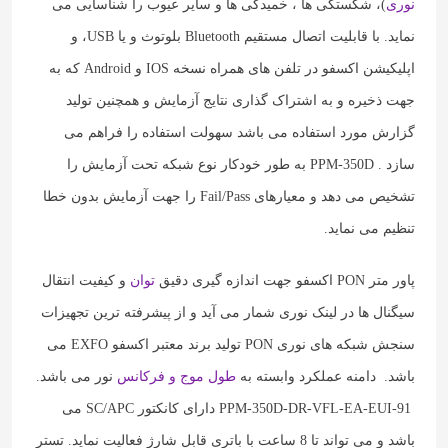
نوری
)، شکستگی ها ، خمیدگی ها و سایر عیوب را شناسایی می
نماید. با قابلیت اتصال مستقیم Bluetooth بلوتوث و یا USB، و
اپلیکیشن اکسفو در تلفن های همراه نسخه IOS و Android که به
جهت ذخیره و به اشتراک گذاری نتایج آزمایش و همچنین تولید
گزارش مورد استفاده می باشد سهولت استفاده را فراهم می
سازد . PPM-350D به طور خودکار نوع شبکه تحت آزمایش را
تشخیص می دهد و معیارهای Fail/Pass را جهت آزمایش بدون خطا
تنظیم می نماید.
پاور متر PON اکسفو جهت اندازه گیری دقیق
توان
و کیفیت انتقال
سیگنال ها در لینک نوری شمار می آید و از پیشرفته ترین تجهیزات
سنجش شبکه های نوری PON تولید برند معتبر اکسفو EXFO می
باشد. دامنه عملکرد وابسته به
طول موج و فرکانس
نور می باشد.
PPM-350D-DR-VFL-EA-EUI-91 دارای کانکتور SC/APC می
باشد و می تواند تا 8 ساعت با باتری قابل شارژ فعالیت نماید. تستر