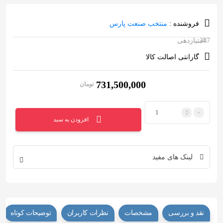
فروشنده :
منتخب صنعت پارس
347
امتیازدهی
4.97
از 5 در
امتیازدهی
گارانتی اصالت کالا
مشتری
731,500,000
تومان
تعداد
افزودن به سبد
لینک های مفید
نقد و بررسی
مشخصات
نظرات کاربران
توضیحات کوتاه