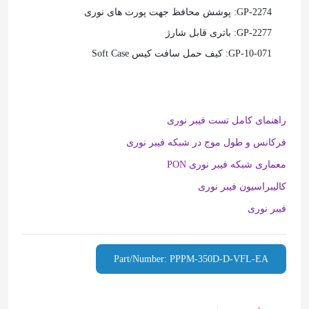
GP-2274: پوشش محافظ جهت پورت های نوری
GP-2277: باتری قابل شارژ
GP-10-071: کیف حمل سافت کیس Soft Case
راهنمای کامل تست فیبر نوری
فرکانس و طول موج در شبکه فیبر نوری
معماری شبکه فیبر نوری PON
کالیبراسیون فیبر نوری
فیبر نوری
Part/Number: PPPM-350D-D-VFL-EA