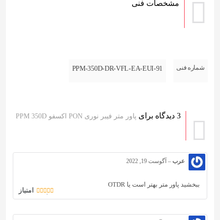
مشخصات فنی
شماره فنی
PPM-350D-DR-VFL-EA-EUI-91
3 دیدگاه برای
پاور متر فیبر نوری PON اکسفو PPM 350D
عرب
–
آگوست 19, 2022
ببخشید پاور متر بهتر است یا OTDR
امتیاز
5
از 5