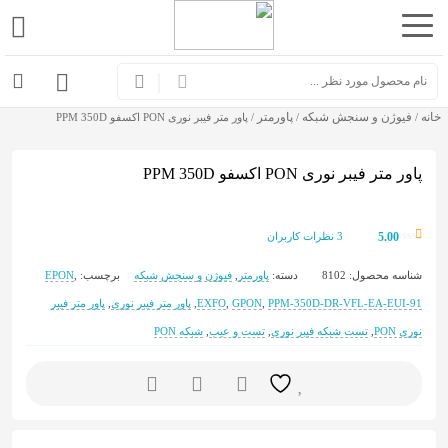
اشتراک
گذاری
خانه
فیوژن و سنجش شبکه
پاورمتر
با
/
/
/ پاور متر فیبر نوری PON اکسفو PPM 350D
استفاده
پاور متر فیبر نوری PON اکسفو PPM 350D
از
روش‌های
زیر
5.00
3
نظرات کاربران
می‌توانید
شناسه محصول:
8102
دسته:
پاورمتر
,
فیوژن و سنجش شبکه
برچسب:
,
EPON
این
PPM-350D-DR-VFL-EA-EUI-91
,
GPON
,
EXFO
,
پاور متر فیبر نوری
,
پاور متر فیبر
صفحه
نوری PON
,
تست شبکه فیبر نوری
,
تست و عیب
,
شبکه PON
را
با
دوستان
خود