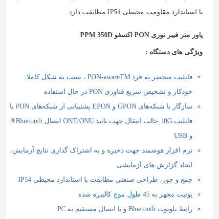
با استاندارد مقاومت محیطی IP54 مطابقت دارد.
پاور متر فیبر نوری PON اکسفو PPM 350D
ویژگی های دستگاه :
قابلیت منحصر به فرد PON-awareTM ، تست به شکل کاملا
خودکار و تشخیص سریع فناوری PON در حال استفاده
سازگار با شبکه‌های GPON و EPON پشتیبانی از شبکه‌های PON با
قابلیت 10G حالت انتقال جهت تایید ONT/ONU اتصال Bluetooth®
و USB
نرم افزار هوشمند جهت ذخیره و به اشتراک گذاری نتایج آزمایش،
ایجاد گزارش های آزمایشی
جمع و جور، طراحی صنعتی مطابقت با استاندارد محیطی IP54
یونیت مجهز به 45
طول موج
کالیبره شده
رابط بلوتوث Bluetooth و یا اتصال مستقیم به PC