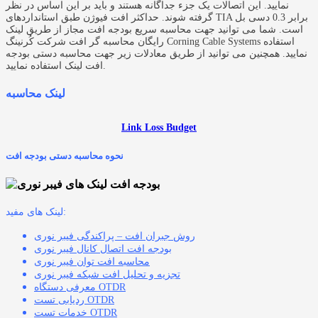
نمایید. این اتصالات یک جزء جداگانه هستند و باید بر این اساس در نظر
گرفته شوند. حداکثر افت فیوژن طبق استانداردهای TIA برابر 0.3 دسی بل
است. شما می توانید جهت محاسبه سریع بودجه افت مجاز از طریق لینک
رایگان محاسبه گر افت شرکت کُرنینگ Corning Cable Systems استفاده
نمایید. همچنین می توانید از طریق معادلات زیر جهت محاسبه دستی بودجه
افت لینک استفاده نمایید.
لینک محاسبه
Link Loss Budget
نحوه محاسبه دستی بودجه افت
لینک های مفید:
روش جبران افت – پراکندگی فیبر نوری
بودجه افت اتصال کانال فیبر نوری
محاسبه افت توان فیبر نوری
تجزیه و تحلیل افت شبکه فیبر نوری
معرفی دستگاه OTDR
ردیابی تست OTDR
خدمات تست OTDR