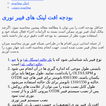
لینک محاسبه
محاسبه دستی
بودجه افت لینک های فیبر نوری
حداقل بودجه افت را می توان با مطالعه مقاله پیشین محاسبه نمود، اگرچه
مالک لینک فیبر نوری ممکن است بسته به الزامات اجزاء فعال شبکه خود و
استفاده مورد نظر از سیستم، به بودجه افت دقیق تری نیاز داشته باشد.
.
از جمله ابتدایی ترین اقدام ها در طراحی شبکه فیبر نوری محاسبه میزان
افت مجاز فیبر نصب شده است. جهت انجام محاسبه افت باید چهار مورد را
بدست آوریم
نوع فیبر باید شناسایی شود که یا
و یا
تک حالته (سینگل مُد)
چند
است.
حالته (مالتی مُد)
بایستی طول موجی که اندازه گیری ها در آن انجام می شود
را یادداشت نمایید.
طول موج‌ها باید برای OLTS/LSPM و
OTDR یکسان باشند، 850/1300 نانومتر برای فیبر های چند
حالته و 1310/1550 نانومتر برای تک حالته استفاده می‌شود.
طول کابل نصب شده را می توان از علامت های روکش
بیرونی کابل و یا از تست OTDR پس از نصب سیستم فیبر
نوری ثبت نمود.
نصب سیستم فیبر نوری
افت تار فیبر نوری (تضعیف) بر حسب دسی بل در کیلومتر