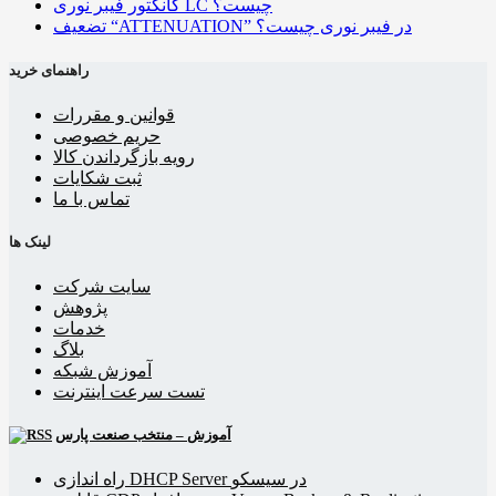
کانکتور فیبر نوری LC چیست؟
تضعیف “ATTENUATION” در فیبر نوری چیست؟
راهنمای خرید
قوانین و مقررات
حریم خصوصی
رویه بازگرداندن کالا
ثبت شکایات
تماس با ما
لینک ها
سایت شرکت
پژوهش
خدمات
بلاگ
آموزش شبکه
تست سرعت اینترنت
آموزش – منتخب صنعت پارس
راه اندازی DHCP Server در سیسکو