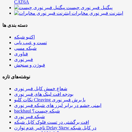
CAT6A
پیگتیل فیبر نوری چیست
اینترنت فیبر نوری مخابرات
دسته بندی ها
اکتیو شبکه
تست و عیب یابی
شبکه مسی
فناوری
فیبر نوری
فیوژن و سنجش
نوشته‌های تازه
شعاع خمش کابل فیبر نوری
بودجه افت لینک های فیبر نوری
نکات کلیو Cleaving یا برش فیبر نوری
ایمنی چشم در برابر لیزر های شبکه فیبر نوری
backhaul شبکه چیست؟
شبکه فیبر نوری
افت برگشتی در تست فلوک کابل شبکه
تاخیر عدم توازن Delay Skew در کابل شبکه