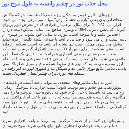
محل جذب نور در چشم وابسته به طول موج نور
لیزرهای مادون قرمز به شکل ویژه خطرناک هستند، چراکه واکنش
محافظتی بدن یعنی “بازتاب چشمک زدن” تنها با نور مرئی ایجاد می شود.
برای مثال، برخی از افرادی که در معرض لیزر پرتوان Nd:YAG قرار می
گیرند، که تابش نامرئی 1064 نانومتری ساطع می نماید، ممکن است درد را
احساس نکنند و یا متوجه آسیب فوری به بینایی خود نشوند. در کسری از
ثانیه آسیب وارد می شود و صدایی نا آشنا یا صدایی شبیه کلیک از کره چشم
ساطع می شود، ممکن است تنها نشانه ای باشد که آسیب شبکیه رخ داده
است، یعنی شبکیه تا دمای بیش از 100 درجه سانتیگراد گرم شده است که
منجر به جوشیدن موضعی انفجاری همراه با ایجاد فوری یک نقطه کور
دائمی می شود. جای تعجب نیست که برخی فاقد دانش فنی و شناخت غلم
لیزر توصیه می نمایند که لیزر های محیط شبکه و فیبر نوری خطرناک نمی
باشند،
تمامی منابع نوری مالتی مد و سینگل مد و فناوری لیزر به کار رفته در
شبکه های نوری برای چشم انسان خطرناک است.
لیزر به دلیل مکانیزم‌های متعددی می‌تواند باعث آسیب در بافت‌های
بیولوژیکی، هم چشم و هم پوست شود. آسیب حرارتی یا سوختگی زمانی
رخ می‌دهد که بافت‌ها تا حدی گرم شود که دناتوره شدن پروتئین‌ها رخ دهد.
مکانیزم دیگر آسیب فتوشیمیایی است که در آن نور باعث ایجاد واکنش های
شیمیایی در بافت می شود. آسیب فتوشیمیایی بیشتر با نور با طول موج
کوتاه (آبی و ماوراء بنفش) رخ می دهد و می تواند در طول چند ساعت ایجاد
شود.
پالس‌های لیزر کوتاه‌تر از حدود 1 میکرو ثانیه می‌توانند باعث افزایش سریع
دما و در نتیجه جوشاندن انفجاری مایع میان بافتی شوند. موج ضربه ای