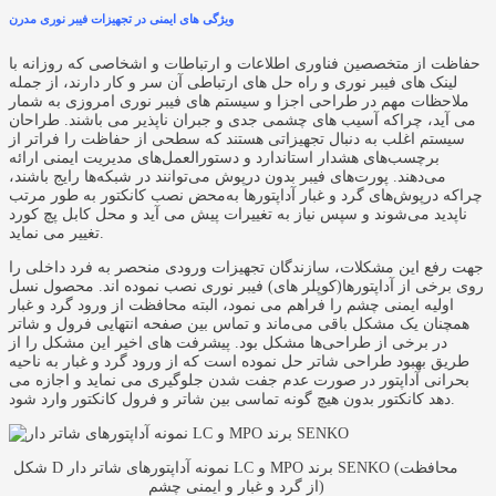
ویژگی های ایمنی در تجهیزات فیبر نوری مدرن
حفاظت از متخصصین فناوری اطلاعات و ارتباطات و اشخاصی که روزانه با
لینک های فیبر نوری و راه حل های ارتباطی آن سر و کار دارند، از جمله
ملاحظات مهم در طراحی اجزا و سیستم های فیبر نوری امروزی به شمار
می آید، چراکه آسیب های چشمی جدی و جبران ناپذیر می باشند. طراحان
سیستم اغلب به دنبال تجهیزاتی هستند که سطحی از حفاظت را فراتر از
برچسب‌های هشدار استاندارد و دستورالعمل‌های مدیریت ایمنی ارائه
می‌دهند. پورت‌های فیبر بدون درپوش می‌توانند در شبکه‌ها رایج باشند،
چراکه درپوش‌های گرد و غبار آداپتورها به‌محض نصب کانکتور به طور مرتب
ناپدید می‌شوند و سپس نیاز به تغییرات پیش می آید و محل کابل پچ کورد
تغییر می نماید.
جهت رفع این مشکلات، سازندگان تجهیزات ورودی منحصر به فرد داخلی را
روی برخی از آداپتورها(کوپلر های) فیبر نوری نصب نموده اند. محصول نسل
اولیه ایمنی چشم را فراهم می نمود، البته محافظت از ورود گرد و غبار
همچنان یک مشکل باقی می‌ماند و تماس بین صفحه انتهایی فرول و شاتر
در برخی از طراحی‌ها مشکل بود. پیشرفت های اخیر این مشکل را از
طریق بهبود طراحی شاتر حل نموده است که از ورود گرد و غبار به ناحیه
بحرانی آداپتور در صورت عدم جفت شدن جلوگیری می نماید و اجازه می
دهد کانکتور بدون هیچ گونه تماسی بین شاتر و فرول کانکتور وارد شود.
شکل D نمونه آداپتورهای شاتر دار LC و MPO برند SENKO (محافظت
از گرد و غبار و ایمنی چشم)