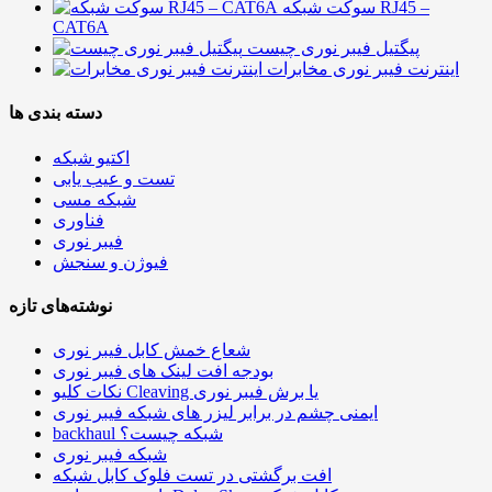
سوکت شبکه RJ45 –
CAT6A
پیگتیل فیبر نوری چیست
اینترنت فیبر نوری مخابرات
دسته بندی ها
اکتیو شبکه
تست و عیب یابی
شبکه مسی
فناوری
فیبر نوری
فیوژن و سنجش
نوشته‌های تازه
شعاع خمش کابل فیبر نوری
بودجه افت لینک های فیبر نوری
نکات کلیو Cleaving یا برش فیبر نوری
ایمنی چشم در برابر لیزر های شبکه فیبر نوری
backhaul شبکه چیست؟
شبکه فیبر نوری
افت برگشتی در تست فلوک کابل شبکه