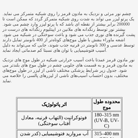
چشم نور مرئی و نزدیک به مادون قرمز را روی شبکیه متمرکز می نماید.
یک پرتو لیزر می تواند به شدت روی شبکیه متمرکز گردد که ممکن است تا
200000 برابر بیشتر از نقطه ای باشد که با پرتو لیزر وارد چشم می شود.
بیشتر نور توسط رنگدانه های ملانین در اپیتلیوم رنگدانه های درست در
پشت گیرنده های نوری جذب می شود و باعث سوختگی در شبکیه می شود.
اشعه ماوراء بنفش با طول موج‌های کوتاه‌تر از 400 نانومتر تمایل دارند
توسط عدسی و 300 نانومتر در قرنیه جذب شوند، جایی که می‌تواند به دلیل
آسیب فتوشیمیایی با توان های نسبتا کم صدماتی ایجاد نماید.
نور مادون قرمز عمدتا باعث آسیب حرارتی شبکیه در طول موج های نزدیک
به مادون قرمز و به قسمت های جلویی چشم در طول موج های بلندتر می
شود. جدول زیر شرایط پزشکی مختلف ناشی از لیزر در طول موج‌های
مختلف، بدون احتساب آسیب‌های ناشی از لیزرهای پالسی را خلاصه می
نماید.
محدوده طول
اثر پاتولوژیک
موج
180–315 nm
فوتوکراتیت (التهاب قرنیه، معادل
(UV-B, UV-
آفتاب سوختگی)
C)
315–400 nm
آب مروارید فتوشیمیایی (کدر شدن