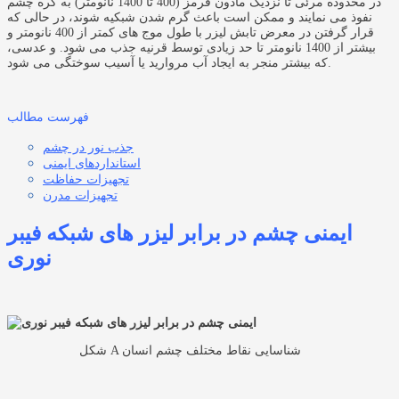
در محدوده مرئی تا نزدیک مادون قرمز (400 تا 1400 نانومتر) به کره چشم
نفوذ می نمایند و ممکن است باعث گرم شدن شبکیه شوند، در حالی که
قرار گرفتن در معرض تابش لیزر با طول موج های کمتر از 400 نانومتر و
بیشتر از 1400 نانومتر تا حد زیادی توسط قرنیه جذب می شود. و عدسی،
که بیشتر منجر به ایجاد آب مروارید یا آسیب سوختگی می شود.
فهرست مطالب
جذب نور در چشم
استانداردهای ایمنی
تجهیزات حفاظت
تجهیزات مدرن
ایمنی چشم در برابر لیزر های شبکه فیبر
نوری
شکل A شناسایی نقاط مختلف چشم انسان