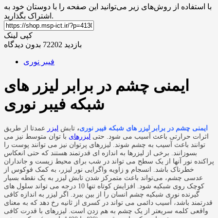
با استفاده از روش‌های زیر می‌توانید این صفحه را با دوستان خود به
اشتراک بگذارید.
کپی لینک
بازدید 72202
بدون دیدگاه
فیبر نوری
ایمنی چشم در برابر لیزر های
شبکه فیبر نوری
ایمنی چشم در برابر لیزر های شبکه فیبر نوری
،
تابش
لیزر
عمدتا از طریق
اثرات حرارتی باعث آسیب می شود. حتی
لیزرهای
با توان متوسط نیز می
توانند باعث آسیب به چشم شوند. لیزرهای پرتوان نیز می توانند پوست را
بسوزانند. برخی از لیزرها به اندازه ای قدرتمند هستند که حتی انعکاس
پراکنده نور آنها از یک سطح می تواند در شب برای محیط زیست و جانداران
خطرناک باشد. انسجام و زاویه واگرایی نور لیزر، به کمک فوکوس از
عدسی چشم، می‌تواند باعث متمرکز شدن تابش لیزر به یک نقطه بسیار
کوچک روی شبکیه شود. افزایش کوتاه تنها 10 درجه می تواند سلول های
گیرنده نوری شبکیه چشم انسان را از بین ببرد. اگر لیزر به اندازه کافی
قدرتمند باشد، آسیب دائمی می تواند در کسری از ثانیه رخ دهد که به معنای
واقعی کلمه سریعتر از یک چشم به هم زدن است. لیزرهای با قدرت کافی