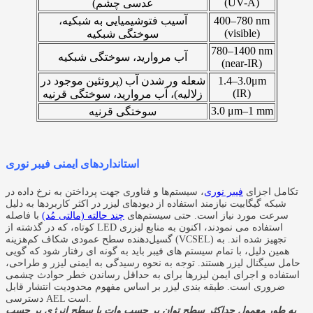
(UV-A)
عدسی چشم)
400–780 nm
آسیب فتوشیمیایی به شبکیه،
(visible)
سوختگی شبکیه
780–1400 nm
آب مروارید، سوختگی شبکیه
(near-IR)
1.4–3.0μm
شعله ور شدن آب (پروتئین موجود در
(IR)
زلالیه)، آب مروارید، سوختگی قرنیه
3.0 μm–1 mm
سوختگی قرنیه
استانداردهای ایمنی فیبر نوری
تکامل اجزای
فیبر نوری
، سیستم‌ها و فناوری جهت پرداختن به نرخ داده در
شبکه گیگابیت نیازمند استفاده از دیودهای لیزر در اکثر کاربردها به دلیل
سرعت مورد نیاز است. حتی سیستم‌های
چند حالته (مالتی مُد)
با فاصله
کوتاه، که در گذشته از LED استفاده می نمودند، اکنون به منابع لیزری
گسیل‌دهنده سطح عمودی شکاف کم‌هزینه (VCSEL) تجهیز شده اند. به
همین دلیل، با تمام سیستم های فیبر باید به گونه ای رفتار شود که گویی
حامل سیگنال لیزر هستند. توجه به نحوه رسیدگی به ایمنی لیزر و طراحی،
استفاده و اجرای ایمن لیزرها برای به حداقل رساندن خطر حوادث چشمی
ضروری است. طبقه بندی لیزر بر اساس مفهوم محدودیت انتشار قابل
دسترسی AEL است.
به طور معمول حداکثر سطح توان بر حسب وات یا سطح انرژی بر حسب