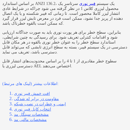
بر اساس استاندارد ANZI 136.2، یک سیستم
فیبر نوری
سرتاسر یک
محصول لیزری کلاس 1 در نظر گرفته می شود چراکه در شرایط عادی
انتشار لیزر کاملا محصور است. تا زمانی که فیبر شکسته و یا یک اتصال
دهنده از پریز جدا نشود، ممکن است فرد در معرض تابش لیزر قرار گیرد
که ممکن است بالقوه خطرناک باشد.
بنابراین، سطح خطر برای هر پورت نوری باید به صورت جداگانه ارزیابی
شود و اقدامات کنترلی تعریف شود. برای رسیدگی به چنین شرایطی،
استاندارد سطح خطر را به عنوان خطر نوری بالقوه در هر مکان قابل
دسترسی در یک سیستم فیبر، بسته به سطح انرژی تابشی که می‌تواند قابل
دسترسی باشد، تعریف می نماید.
سطوح خطر مقادیری از 1 تا 4 را بر اساس محدودیت‌های انتشار قابل
دسترسی لیزری یا AEL اختصاص می‌دهند.
اطلاعات بیشتر (لینک های مرتبط):
افت خمش فیبر نوری
مقاومت در برابر له شدگی
ایمنی و خطرات در نصب شبکه
انتخاب کابل فیبر نوری
مشخصات سینگل مد
مشخصات مالتی مد