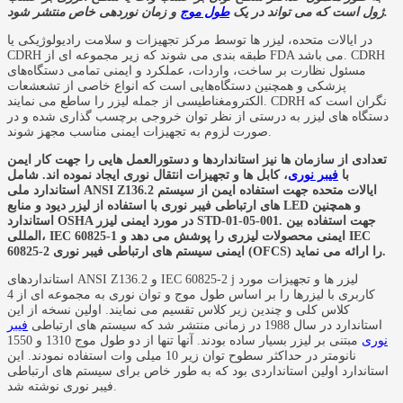
و زمان نوردهی خاص منتشر شود.
ژول است که می تواند در یک
طول موج
در ایالات متحده، لیزر ها توسط مرکز تجهیزات و سلامت رادیولوژیکی یا
CDRH طبقه بندی می شوند که زیر مجموعه ای از FDA می باشد. CDRH
مسئول نظارت بر ساخت، واردات، عملکرد و ایمنی تمامی دستگاه‌های
پزشکی و همچنین دستگاه‌هایی است که انواع خاصی از تشعشعات
الکترومغناطیسی از جمله لیزر را ساطع می نمایند. CDRH نگران است که
دستگاه های لیزر به درستی از نظر توان خروجی برچسب گذاری شده و در
صورت لزوم به تجهیزات ایمنی مناسب مجهز شوند.
تعدادی از سازمان ها نیز استانداردها و دستورالعمل هایی را جهت کار ایمن
با
فیبر نوری
، کابل ها و تجهیزات انتقال نوری ایجاد نموده اند. شامل
استاندارد ملی ANSI Z136.2 ایالات متحده جهت استفاده ایمن از سیستم
های ارتباطی فیبر نوری با استفاده از لیزر دیود و منابع LED و همچنین
استاندارد OSHA در مورد ایمنی لیزر STD-01-05-001. جهت استفاده بین
المللی، IEC 60825-1 ایمنی محصولات لیزری را پوشش می دهد و IEC
60825-2 ایمنی سیستم های ارتباطی فیبر نوری (OFCS) را ارائه می نماید.
استانداردهای ANSI Z136.2 و IEC 60825-2 j لیزر ها و تجهیزات مورد
کاربری با لیزرها را بر اساس طول موج و توان نوری به مجموعه ای از 4
کلاس کلی و چندین زیر کلاس تقسیم می نمایند. اولین نسخه از این
استاندارد در سال 1988 در زمانی منتشر شد که سیستم های ارتباطی
فیبر
نوری
مبتنی بر لیزر بسیار ساده بودند. آنها تنها از دو طول موج 1310 و 1550
نانومتر در حداکثر سطوح توان زیر 10 میلی وات استفاده نمودند. این
استاندارد اولین استانداردی بود که به طور خاص برای سیستم های ارتباطی
فیبر نوری نوشته شد.