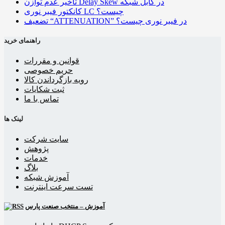
تاخیر عدم توازن Delay Skew در کابل شبکه
کانکتور فیبر نوری LC چیست؟
تضعیف “ATTENUATION” در فیبر نوری چیست؟
راهنمای خرید
قوانین و مقررات
حریم خصوصی
رویه بازگرداندن کالا
ثبت شکایات
تماس با ما
لینک ها
سایت شرکت
پژوهش
خدمات
بلاگ
آموزش شبکه
تست سرعت اینترنت
آموزش – منتخب صنعت پارس