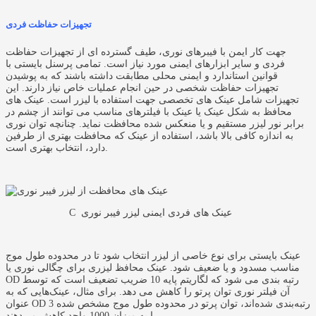
تجهیزات حفاظت فردی
جهت کار ایمن با فیبرهای نوری، طیف گسترده ای از تجهیزات حفاظت
فردی و سایر ابزارهای ایمنی مورد نیاز است. تمامی پرسنل بایستی با
قوانین استاندارد و ایمنی محلی مطابقت داشته باشند که به پوشیدن
تجهیزات حفاظت شخصی در حین انجام عملیات خاص نیاز دارند. این
تجهیزات شامل عینک های تخصصی جهت استفاده با لیزر است. عینک های
محافظ به شکل عینک یا عینک با فیلترهای مناسب می توانند از چشم در
برابر نور لیزر مستقیم و یا منعکس شده محافظت نماید. چنانچه توان نوری
به اندازه کافی بالا باشد، استفاده از عینک که محافظت بهتری از طرفین
دارد، انتخاب بهتری است.
C عینک های فردی ایمنی لیزر فیبر نوری
عینک بایستی برای نوع خاصی از لیزر انتخاب شود تا در محدوده طول موج
مناسب مسدود و یا ضعیف شود. عینک محافظ لیزری برای چگالی نوری یا
OD رتبه بندی می شود که لگاریتم پایه 10 ضریب تضعیف است که توسط
آن فیلتر نوری توان پرتو را کاهش می دهد. برای مثال، عینک‌هایی که به
عنوان OD 3 رتبه‌بندی شده‌اند، توان پرتو در محدوده طول موج مشخص شده
را به میزان 1000 واحد کاهش می‌دهند.