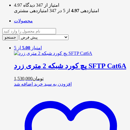
4.97 امتیاز از 347 دیدگاه
امتیازدهی
4.97
از 5 در
347
امتیازدهی مشتری
محصولات
امتیاز
5.00
از 5
پچ کورد شبکه 2 متری زرد SFTP Cat6A
تومان
1,530,000
افزودن به سبد خرید
اضافه شد