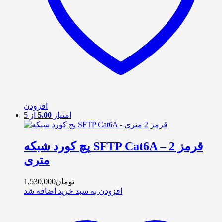
افزودن
امتیاز
5.00
از 5
پچ کورد شبکه SFTP Cat6A – قرمز 2
متری
تومان
1,530,000
افزودن به سبد خرید
اضافه شد