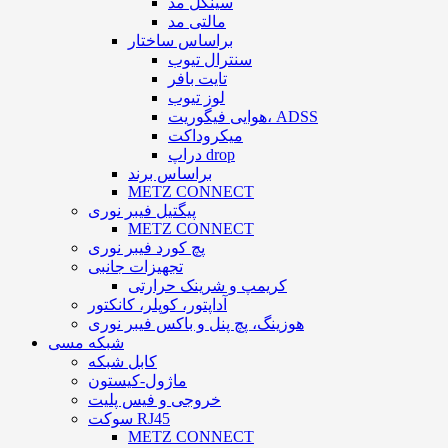
سینگل مد
مالتی مد
براساس ساختار
سنترال تیوب
تایت بافر
لوز تیوب
هوایی فیگوریت، ADSS
میکروداکت
دراپ drop
براساس برند
METZ CONNECT
پیگتیل فیبر نوری
METZ CONNECT
پچ کورد فیبر نوری
تجهیزات جانبی
کریمپ و شرینک حرارتی
آداپتور، کوپلر، کانکتور
هوزینگ، پچ پنل و باکس فیبر نوری
شبکه مسی
کابل شبکه
ماژول-کیستون
خروجی و فیس پلیت
سوکت RJ45
METZ CONNECT