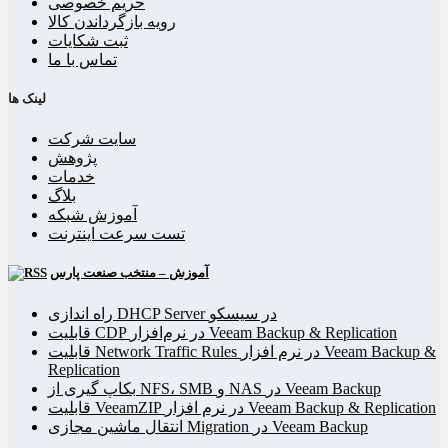
حریم خصوصی
رویه بازگرداندن کالا
ثبت شکایات
تماس با ما
لینک ها
سایت شرکت
پژوهش
خدمات
بلاگ
آموزش شبکه
تست سرعت اینترنت
آموزش – منتخب صنعت پارس
راه اندازی DHCP Server در سیسکو
قابلیت CDP در نرم‌افزار Veeam Backup & Replication
قابلیت Network Traffic Rules در نرم افزار Veeam Backup &
Replication
بکاپ گیری از NFS، SMB و NAS در Veeam Backup
قابلیت VeeamZIP در نرم افزار Veeam Backup & Replication
انتقال ماشین مجازی Migration در Veeam Backup