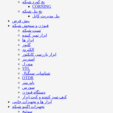
پچ کورد شبکه
CORNING
پچ پنل شبکه
پنل مدیریت کابل
پیش فرض
فیوژن و سنجش شبکه
تست شبکه
ابزار تمیز کننده
ابزار ها
کلیور
الکترود
ابزار بازرسی کانکتور
استریپر
مندرل
VFL
شناسایی سیگنال
OTDR
پاورمتر
سورس
دستگاه فیوژن
کیف تمیز کننده و کیت ابزار
ابزار ها و تجهیزات جانبی
تجهیزات اکتیو شبکه
سوئیچ