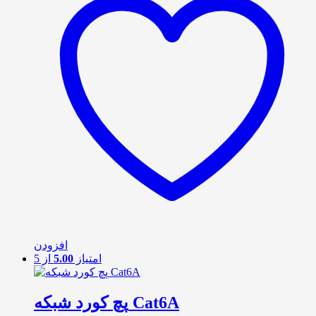
افزودن
امتیاز
5.00
از 5
پچ کورد شبکه Cat6A