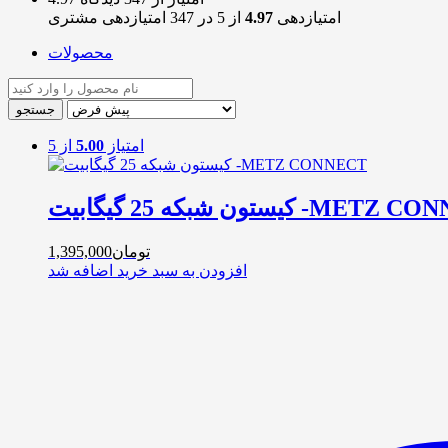
امتیازدهی
4.97
از 5 در
347
امتیازدهی مشتری
محصولات
امتیاز
5.00
از 5
ه 25 گیگابیت -METZ CONNECT
تومان
1,395,000
افزودن به سبد خرید
اضافه شد