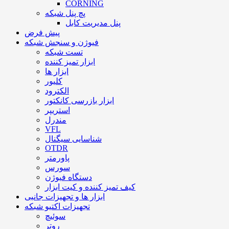
CORNING
پچ پنل شبکه
پنل مدیریت کابل
پیش فرض
فیوژن و سنجش شبکه
تست شبکه
ابزار تمیز کننده
ابزار ها
کلیور
الکترود
ابزار بازرسی کانکتور
استریپر
مندرل
VFL
شناسایی سیگنال
OTDR
پاورمتر
سورس
دستگاه فیوژن
کیف تمیز کننده و کیت ابزار
ابزار ها و تجهیزات جانبی
تجهیزات اکتیو شبکه
سوئیچ
روتر