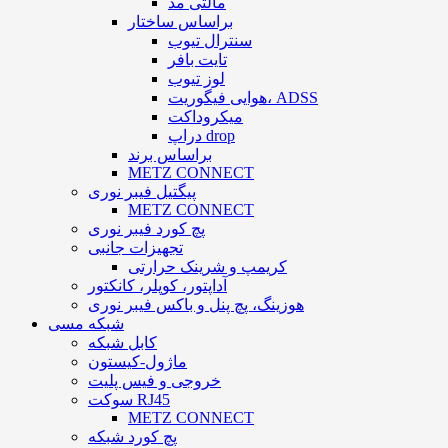
مالتی مد
براساس ساختار
سنترال تیوب
تایت بافر
لوز تیوب
هوایی فیگوریت، ADSS
میکروداکت
دراپ drop
براساس برند
METZ CONNECT
پیگتیل فیبر نوری
METZ CONNECT
پچ کورد فیبر نوری
تجهیزات جانبی
کریمپ و شرینک حرارتی
آداپتور، کوپلر، کانکتور
هوزینگ، پچ پنل و باکس فیبر نوری
شبکه مسی
کابل شبکه
ماژول-کیستون
خروجی و فیس پلیت
سوکت RJ45
METZ CONNECT
پچ کورد شبکه