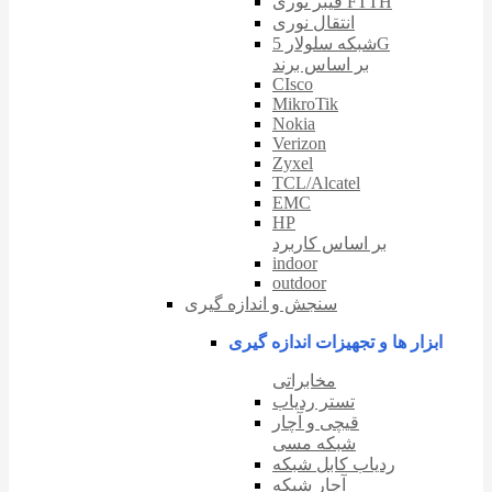
فیبر نوری FTTH
انتقال نوری
شبکه سلولار 5G
بر اساس برند
CIsco
MikroTik
Nokia
Verizon
Zyxel
TCL/Alcatel
EMC
HP
بر اساس کاربرد
indoor
outdoor
سنجش و اندازه گیری
ابزار ها و تجهیزات اندازه گیری
مخابراتی
تستر ردیاب
قیچی و آچار
شبکه مسی
ردیاب کابل شبکه
آچار شبکه