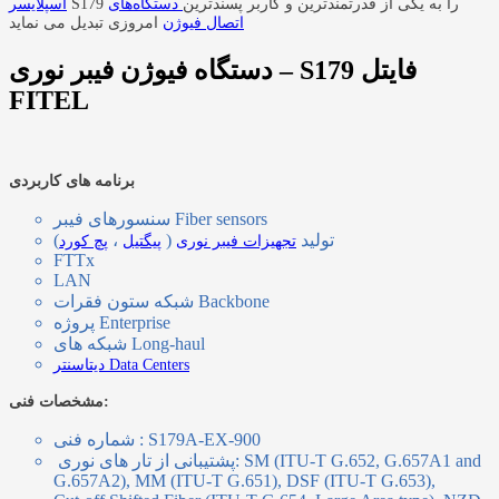
S179 را به یکی از قدرتمندترین و کاربر پسندترین
دستگاه‌های
اسپلایسر
اتصال فیوژن
امروزی تبدیل می نماید
دستگاه فیوژن فیبر نوری – S179 فایتل
FITEL
برنامه های کاربردی
سنسورهای فیبر Fiber sensors
تولید
(
،
تجهیزات فیبر نوری
پیگتیل
پچ کورد
FTTx
LAN
شبکه ستون فقرات Backbone
پروژه Enterprise
شبکه های Long-haul
دیتاسنتر Data Centers
مشخصات فنی:
شماره فنی : S179A-EX-900
SM (ITU-T G.652, G.657A1 and
:
پشتیبانی از تار های نوری
G.657A2), MM (ITU-T G.651), DSF (ITU-T G.653),