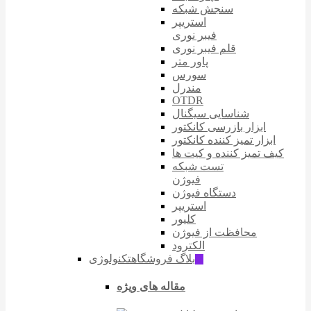
سنجش شبکه
استریپر
فیبر نوری
قلم فیبر نوری
پاور متر
سورس
مندرل
OTDR
شناسایی سیگنال
ابزار بازرسی کانکتور
ابزار تمیز کننده کانکتور
کیف تمیز کننده و کیت ها
تست شبکه
فیوژن
دستگاه فیوژن
استریپر
کلیور
محافظت از فیوژن
الکترود
بلاگ فروشگاه
تکنولوژی
ّIT
مقاله های ویژه