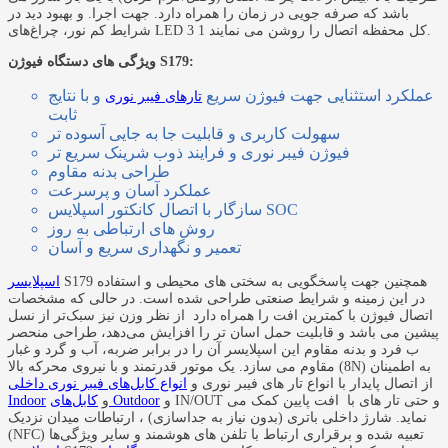
باشد که صرفه جویی در زمان را همراه دارد. جهت اجرا. و بهبود دید در
شرایط کم نور، چراغ‌های LED 3 1 کل محفظه اتصال را روشن می نمایند.
ویژگی های دستگاه فیوژن S179:
عملکرد استثنایی جهت فیوژن سریع
و با نتایج
تارهای فیبر نوری
ثابت
سهولت کاربری و قابلیت جا به جایی آسوده تر
فیوژن فیبر نوری و فرایند ذوب شرینک سریع تر
طراحی بدنه مقاوم
عملکرد آسان و پرسرعت
سازگار با اتصال کانکتور اسپلایس SOC
روش های ارتباطی به روز
تعمیر و نگهداری سریع و آسان
S179 همچنین جهت پاسخگویی به سختی های محیطی و استفاده
اسپلایسر
در این زمینه و شرایط صنعتی طراحی شده است. در حالی که مشخصات
اتصال فیوژن با کمترین افت را همراه دارد از نظر وزن نیز سبک‌تر از نسل
پیشین می باشد و قابلیت حمل اسان تر را افزایش می‌دهد، طراحی منحصر
ب فرد و بدنه مقاوم این اسپلایسر آن را در برابر ضربه، آب و گرد و غبار
مقاوم می سازد. یک موتور قدرتمند و با نیروی محرکه بالا (8N) به اطمینان
از اتصال پایدار با انواع تار های فیبر نوری و
انواع کابل‌های فیبر نوری داخلی
و IN/OUT و حتی تار های با افت پایین کمک می
کابل‌های Outdoor
و
Indoor
نماید. شارژ داخلی باتری (بدون نیاز به جداسازی) ، ارتباطات میدان نزدیک
(NFC) تعبیه شده و برقراری ارتباط با تلفن های هوشمند و سایر ویژگی‌ها