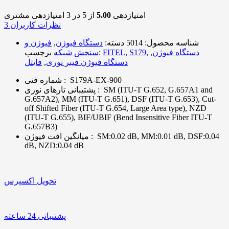
امتیازدهی
5.00
از 5 در
3
امتیازدهی مشتری
نظرات کاربران
3
شناسه محصول:
5014
دسته:
دستگاه فیوژن
,
فیوژن و
دستگاه فیوژن
,
,
S179
,
FITEL
برچسب:
سنجش شبکه
دستگاه فیوژن فیبر نوری
,
فایتل
S179A-EX-900
:
شماره فنی
SM (ITU-T G.652, G.657A1 and
:
پشتیبانی تارهای نوری
G.657A2), MM (ITU-T G.651), DSF (ITU-T G.653), Cut-
off Shifted Fiber (ITU-T G.654, Large Area type), NZD
(ITU-T G.655), BIF/UBIF (Bend Insensitive Fiber ITU-T
G.657B3)
SM:0.02 dB, MM:0.01 dB, DSF:0.04
:
میانگین افت فیوژن
dB, NZD:0.04 dB
تحویل اکسپرس
پشتیبانی 24 ساعته