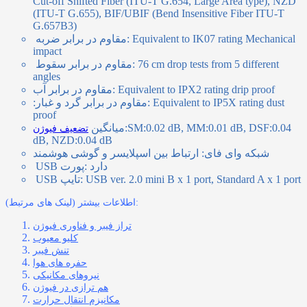
Cut-off Shifted Fiber (ITU-T G.654, Large Area type), NZD
(ITU-T G.655), BIF/UBIF (Bend Insensitive Fiber ITU-T
G.657B3)
Equivalent to IK07 rating Mechanical
:
مقاوم در برابر ضربه
impact
76 cm drop tests from 5 different
:
مقاوم در برابر سقوط
angles
Equivalent to IPX2 rating drip proof
:
مقاوم در برابر آب
Equivalent to IP5X rating dust
:
مقاوم در برابر گرد و غبار:
proof
SM:0.02 dB, MM:0.01 dB, DSF:0.04
:
میانگین
تضعیف فیوژن
dB, NZD:0.04 dB
شبکه وای فای: ارتباط بین اسپلایسر و گوشی هوشمند
: دارد
پورت USB
USB ver. 2.0 mini B x 1 port, Standard A x 1 port
:
تایپ USB
اطلاعات بیشتر (لینک های مرتبط):
تراز فیبر و فناوری فیوژن
کلیو معیوب
تنش فیبر
حفره‌ های هوا
نیروهای مکانیکی
هم ترازی در فیوژن
مکانیزم انتقال حرارت