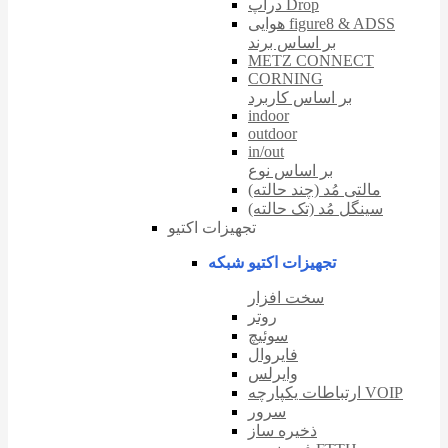
دراپ Drop
هوایی figure8 & ADSS
بر اساس برند
METZ CONNECT
CORNING
بر اساس کاربرد
indoor
outdoor
in/out
بر اساس نوع
مالتی مُد (چند حالته)
سینگل مُد (تک حالته)
تجهیزات اکتیو
تجهیزات اکتیو شبکه
سخت افزار
روتر
سوئیچ
فایروال
وایرلس
ارتباطات یکپارچه VOIP
سرور
ذخیره ساز