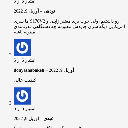
امتیاز
5
از 5
نودهی
–
آوریل 9, 2022
ما سری S178V2 رو داشتیم ،‌ولی خوب برند معتبر ژاپنی و
آمریکایی دیگه سری جدیدش معلومه چه دستگاهی قدرتمندی
میتونه باشه
امتیاز
5
از 5
آوریل 9, 2022
–
donyashabakeh
کیفیت عالی
امتیاز
5
از 5
عبدی
–
آوریل 9, 2022