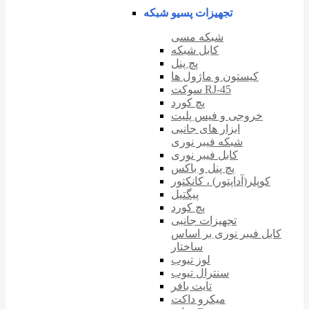
تجهیزات پسیو شبکه
شبکه مسی
کابل شبکه
پچ پنل
کیستون و ماژول ها
سوکت RJ-45
پچ کورد
خروجی و فیس پلیت
ابزار های جانبی
شبکه فیبر نوری
کابل فیبر نوری
پچ پنل و باکس
کوپلر(آداپتور) ، کانکتور
پیگتیل
پچ کورد
تجهیزات جانبی
کابل فیبر نوری بر اساس
ساختار
لوز تیوب
سنترال تیوب
تایت بافر
میکرو داکت