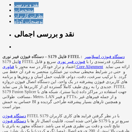
نقد و بررسی
مشخصات
نظرات کاربران
توضیحات کوتاه
نقد و بررسی اجمالی
دستگاه فیوژن اسپلایسر
دستگاه فیوژن فیبر نوری – S179 فایتل FITEL :
ایتل FITEL عملکرد قدرتمندی را با
فیوژن فیبر نوری
سریع و قابل
ف
S179
ارائه می نماید
فناوری Core Alignment
اعتماد و تراز خودکار در سه محور با
و حتی در شرایط محیطی سخت نیز عملکرد منحصر به فرد آن حغظ می
گردد. با ترکیب سرعت، دقت، دوام، قابلیت حمل آسان و روش‌ها و برنامه
های کاربردی فیوژن پیشرفته در یک واحد، این دستگاه اتصال فیوژن دروازه
جدیدی را به روی طیف کاملاً گسترده ای از کاربردها باز می نماید. FITEL
S179 Fusion Splicer جهت استفاده در مراکز داده (دیتا سنتر)، شبکه های با
مسافت طولانی، Metro، LAN و فیبر FTTx، و از جمله فیبرهای غیر
حساس به خمش BI و همچنین تارهای بسیار پیشرفته طراحی گردیده و
موثر است.
FITEL S179 با در نظر گرفتن فرایند های کاری کاربران
دستگاه فیوژن
S179 سریع تر و با
طراحی شده است، قابلیت اتصال تار ها با
دستگاه فیوژن
نتایج ثابت و دقت بی نظیری همراه می باشد. دستگاه مجهز به باتری با
ظرفیت بالا /بیش از 200 چرخه اتصال (وصل/گرم کردن) با یک بار شارژ می