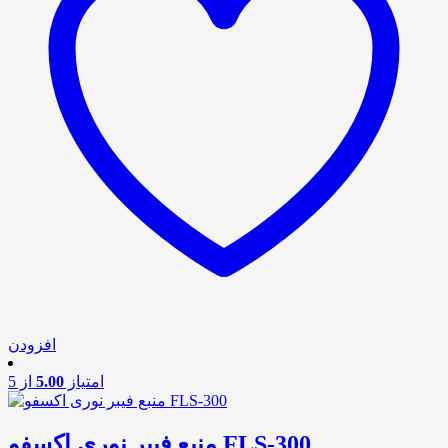
افزودن
امتیاز
5.00
از 5
منبع فیبر نوری اکسفو FLS-300