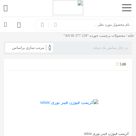
اشتراک
گذاری
خانه
با
/ محصولات برچسب خورده “AN 00 377 128”
استفاده
در حال نمایش یک نتیجه
از
روش‌های
5.00
زیر
می‌توانید
این
صفحه
را
با
دوستان
خود
کریمپ فیوژن فیبر نوری telent