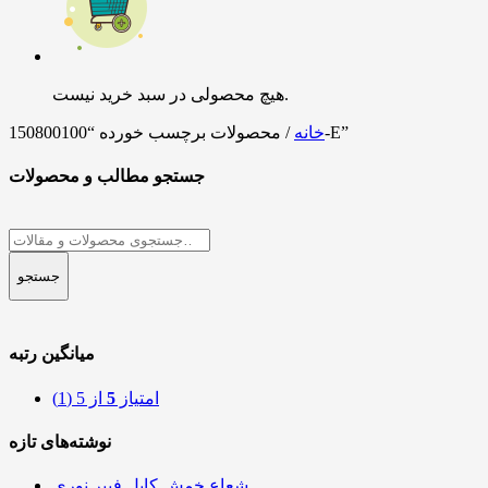
هیچ محصولی در سبد خرید نیست.
/ محصولات برچسب خورده “150800100-E”
خانه
جستجو مطالب و محصولات
جستجو
برای:
جستجو
میانگین رتبه
امتیاز
5
از 5
(1)
نوشته‌های تازه
شعاع خمش کابل فیبر نوری