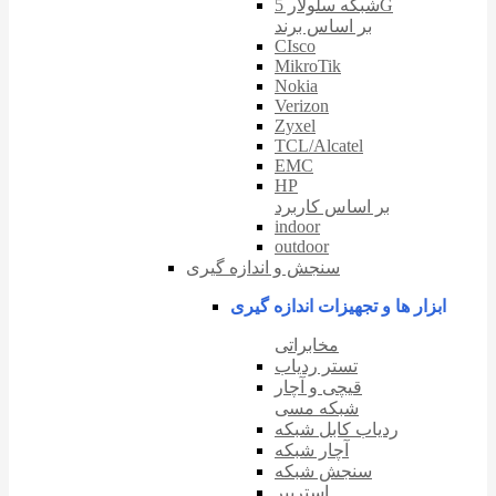
شبکه سلولار 5G
بر اساس برند
CIsco
MikroTik
Nokia
Verizon
Zyxel
TCL/Alcatel
EMC
HP
بر اساس کاربرد
indoor
outdoor
سنجش و اندازه گیری
ابزار ها و تجهیزات اندازه گیری
مخابراتی
تستر ردیاب
قیچی و آچار
شبکه مسی
ردیاب کابل شبکه
آچار شبکه
سنجش شبکه
استریپر