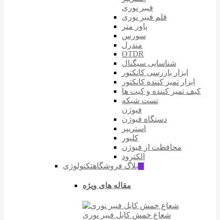
فیبر نوری
قلم فیبر نوری
پاور متر
سورس
مندرل
OTDR
شناسایی سیگنال
ابزار بازرسی کانکتور
ابزار تمیز کننده کانکتور
کیف تمیز کننده و کیت ها
تست شبکه
فیوژن
دستگاه فیوژن
استریپر
کلیور
محافظت از فیوژن
الکترود
بلاگ فروشگاه
تکنولوژی
ّIT
مقاله های ویژه
شعاع خمش کابل فیبر نوری