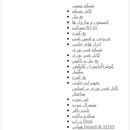
شبکه مسی
کابل شبکه
پچ پنل
کیستون و ماژول ها
سوکت RJ-45
پچ کورد
خروجی و فیس پلیت
ابزار های جانبی
شبکه فیبر نوری
کابل فیبر نوری
پچ پنل و باکس
کوپلر(آداپتور) ، کانکتور
پیگتیل
پچ کورد
تجهیزات جانبی
کابل فیبر نوری بر اساس
ساختار
لوز تیوب
سنترال تیوب
تایت بافر
میکرو داکت
دراپ Drop
هوایی figure8 & ADSS