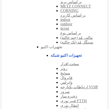
بر اساس برند
METZ CONNECT
CORNING
بر اساس کاربرد
indoor
outdoor
in/out
بر اساس نوع
مالتی مُد (چند حالته)
سینگل مُد (تک حالته)
تجهیزات اکتیو
تجهیزات اکتیو شبکه
سخت افزار
روتر
سوئیچ
فایروال
وایرلس
ارتباطات یکپارچه VOIP
سرور
ذخیره ساز
فیبر نوری FTTH
انتقال نوری