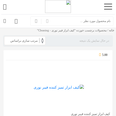
اشتراک
گذاری
خانه
با
/ محصولات برچسب خورده “کیف ابزار فیبر نوری - Cleaning”
استفاده
در حال نمایش یک نتیجه
از
روش‌های
5.00
زیر
می‌توانید
این
صفحه
را
با
دوستان
خود
کیف ابزار تمیز کننده فیبر نوری