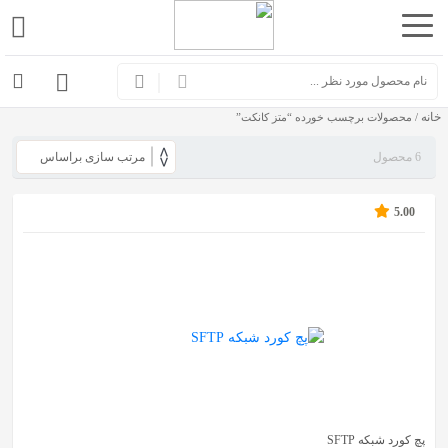
اشتراک
گذاری
خانه
با
/ محصولات برچسب خورده “متز کانکت”
استفاده
6 محصول
از
روش‌های
5.00
زیر
می‌توانید
این
صفحه
را
با
دوستان
خود
پچ کورد شبکه SFTP