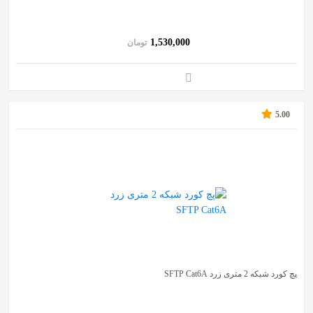
به
اشتراک
1,530,000
تومان
بگذارید.
کپی
لینک
5.00
پچ کورد شبکه 2 متری زرد SFTP Cat6A