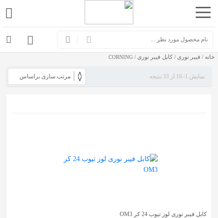
اشتراک
گذاری
خانه
فیبر نوری
کابل فیبر نوری
با
/
/
/ CORNING
استفاده
نمایش 1–16 از 33 نتیجه
از
روش‌های
زیر
می‌توانید
این
صفحه
را
با
دوستان
خود
کابل فیبر نوری لوز تیوب 24 کر OM3