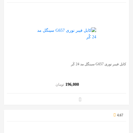
کابل فیبر نوری G657 سینگل مد 24 کُر
196,000
تومان
4.67