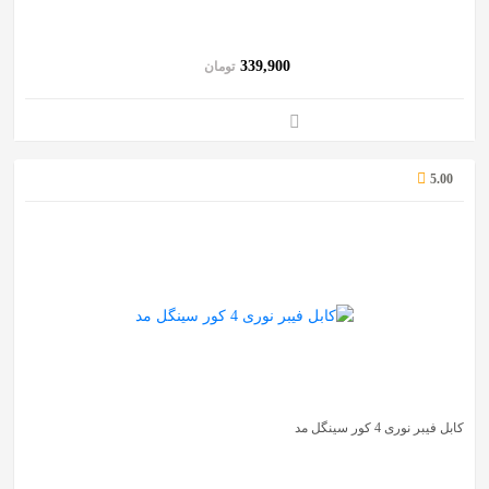
به
اشتراک
339,900
تومان
بگذارید.
کپی
لینک
5.00
کابل فیبر نوری 4 کور سینگل مد