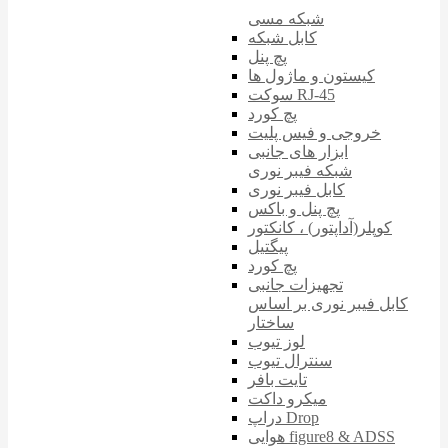
شبکه مسی
کابل شبکه
پچ پنل
کیستون و ماژول ها
سوکت RJ-45
پچ کورد
خروجی و فیس پلیت
ابزار های جانبی
شبکه فیبر نوری
کابل فیبر نوری
پچ پنل و باکس
کوپلر(آداپتور) ، کانکتور
پیگتیل
پچ کورد
تجهیزات جانبی
کابل فیبر نوری بر اساس
ساختار
لوز تیوب
سنترال تیوب
تایت بافر
میکرو داکت
دراپ Drop
هوایی figure8 & ADSS