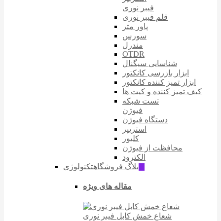
فیبر نوری
قلم فیبر نوری
پاور متر
سورس
مندرل
OTDR
شناسایی سیگنال
ابزار بازرسی کانکتور
ابزار تمیز کننده کانکتور
کیف تمیز کننده و کیت ها
تست شبکه
فیوژن
دستگاه فیوژن
استریپر
کلیور
محافظت از فیوژن
الکترود
بلاگ فروشگاه
تکنولوژی
ّIT
مقاله های ویژه
شعاع خمش کابل فیبر نوری