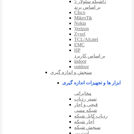
شبکه سلولار 5G
بر اساس برند
CIsco
MikroTik
Nokia
Verizon
Zyxel
TCL/Alcatel
EMC
HP
بر اساس کاربرد
indoor
outdoor
سنجش و اندازه گیری
ابزار ها و تجهیزات اندازه گیری
مخابراتی
تستر ردیاب
قیچی و آچار
شبکه مسی
ردیاب کابل شبکه
آچار شبکه
سنجش شبکه
استریپر