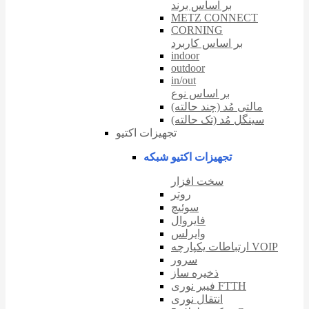
بر اساس برند
METZ CONNECT
CORNING
بر اساس کاربرد
indoor
outdoor
in/out
بر اساس نوع
مالتی مُد (چند حالته)
سینگل مُد (تک حالته)
تجهیزات اکتیو
تجهیزات اکتیو شبکه
سخت افزار
روتر
سوئیچ
فایروال
وایرلس
ارتباطات یکپارچه VOIP
سرور
ذخیره ساز
فیبر نوری FTTH
انتقال نوری