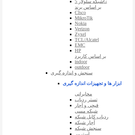
شبکه سلولار 5G
بر اساس برند
CIsco
MikroTik
Nokia
Verizon
Zyxel
TCL/Alcatel
EMC
HP
بر اساس کاربرد
indoor
outdoor
سنجش و اندازه گیری
ابزار ها و تجهیزات اندازه گیری
مخابراتی
تستر ردیاب
قیچی و آچار
شبکه مسی
ردیاب کابل شبکه
آچار شبکه
سنجش شبکه
استریپر