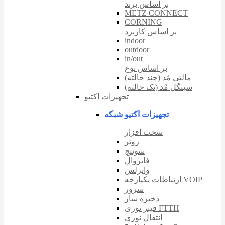
بر اساس برند
METZ CONNECT
CORNING
بر اساس کاربرد
indoor
outdoor
in/out
بر اساس نوع
مالتی مُد (چند حالته)
سینگل مُد (تک حالته)
تجهیزات اکتیو
تجهیزات اکتیو شبکه
سخت افزار
روتر
سوئیچ
فایروال
وایرلس
ارتباطات یکپارچه VOIP
سرور
ذخیره ساز
فیبر نوری FTTH
انتقال نوری