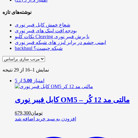
نوشته‌های تازه
شعاع خمش کابل فیبر نوری
بودجه افت لینک های فیبر نوری
نکات کلیو Cleaving یا برش فیبر نوری
ایمنی چشم در برابر لیزر های شبکه فیبر نوری
backhaul شبکه چیست؟
نمایش 1–16 از 29 نتیجه
امتیاز
5.00
از 5
کابل فیبر نوری OM5 – مالتی مد 12 کُر
تومان
679,300
افزودن به سبد خرید
اضافه شد