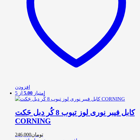
افزودن
امتیاز
5.00
از 5
کابل فیبر نوری لوز تیوب 8 کُر دبل جَکت
CORNING
تومان
246,000