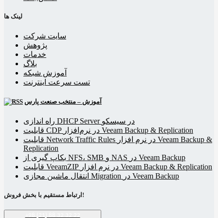
لینک ها
سایت شرکت
پژوهش
خدمات
بلاگ
آموزش شبکه
تست سرعت اینترنت
آموزش – منتخب صنعت پارس
راه اندازی DHCP Server در سیسکو
قابلیت CDP در نرم‌افزار Veeam Backup & Replication
قابلیت Network Traffic Rules در نرم افزار Veeam Backup &
Replication
بکاپ گیری از NFS، SMB و NAS در Veeam Backup
قابلیت VeeamZIP در نرم افزار Veeam Backup & Replication
انتقال ماشین مجازی Migration در Veeam Backup
ارتباط مستقیم با بخش فروش!
+98 (21) 88 32 32 22