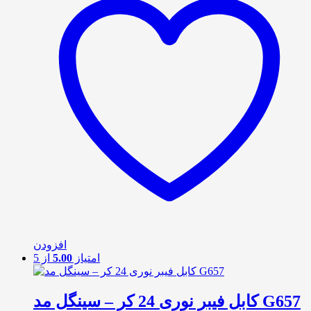
افزودن
امتیاز
5.00
از 5
کابل فیبر نوری 24 کر – سینگل مد G657