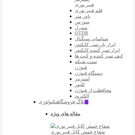
فیبر نوری
قلم فیبر نوری
پاور متر
سورس
مندرل
OTDR
شناسایی سیگنال
ابزار بازرسی کانکتور
ابزار تمیز کننده کانکتور
کیف تمیز کننده و کیت ها
تست شبکه
فیوژن
دستگاه فیوژن
استریپر
کلیور
محافظت از فیوژن
الکترود
بلاگ فروشگاه
تکنولوژی
ّIT
مقاله های ویژه
شعاع خمش کابل فیبر نوری