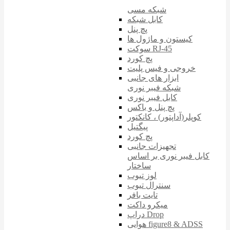
شبکه مسی
کابل شبکه
پچ پنل
کیستون و ماژول ها
سوکت RJ-45
پچ کورد
خروجی و فیس پلیت
ابزار های جانبی
شبکه فیبر نوری
کابل فیبر نوری
پچ پنل و باکس
کوپلر(آداپتور) ، کانکتور
پیگتیل
پچ کورد
تجهیزات جانبی
کابل فیبر نوری بر اساس
ساختار
لوز تیوب
سنترال تیوب
تایت بافر
میکرو داکت
دراپ Drop
هوایی figure8 & ADSS