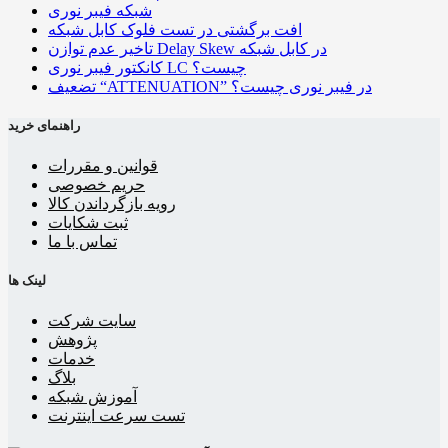
شبکه فیبر نوری
افت برگشتی در تست فلوک کابل شبکه
تاخیر عدم توازن Delay Skew در کابل شبکه
کانکتور فیبر نوری LC چیست؟
تضعیف “ATTENUATION” در فیبر نوری چیست؟
راهنمای خرید
قوانین و مقررات
حریم خصوصی
رویه بازگرداندن کالا
ثبت شکایات
تماس با ما
لینک ها
سایت شرکت
پژوهش
خدمات
بلاگ
آموزش شبکه
تست سرعت اینترنت