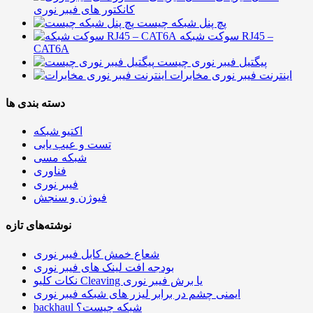
کانکتور های فیبر نوری
پچ پنل شبکه چیست
سوکت شبکه RJ45 –
CAT6A
پیگتیل فیبر نوری چیست
اینترنت فیبر نوری مخابرات
دسته بندی ها
اکتیو شبکه
تست و عیب یابی
شبکه مسی
فناوری
فیبر نوری
فیوژن و سنجش
نوشته‌های تازه
شعاع خمش کابل فیبر نوری
بودجه افت لینک های فیبر نوری
نکات کلیو Cleaving یا برش فیبر نوری
ایمنی چشم در برابر لیزر های شبکه فیبر نوری
backhaul شبکه چیست؟