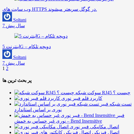
وب سایت های HTTPS در گوگل سریعتر میشوند.
Soltani
7 سال پیش
اینترنت 5G – دویچه تلکام
Soltani
7 سال پیش
1
2
پر بحث ترین ها
سوکت شبکه RJ45 چیست ؟
کاربرد قلم فیبر نوری
تست شبکه فیبر
نوری بر اساس استاندارد
فیبر
نوری غیر حساس به خمش – Bend Insensitive
اتصال مکانیکی فیبر نوری
اتصال فیزیکی